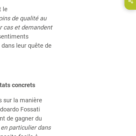
Partagez cette page via...
E-Mail
 le
oins de qualité au
ur cas et demandent
 sentiments
s dans leur quête de
ltats concrets
s sur la manière
 Edoardo Fossati
ant de gagner du
 en particulier dans