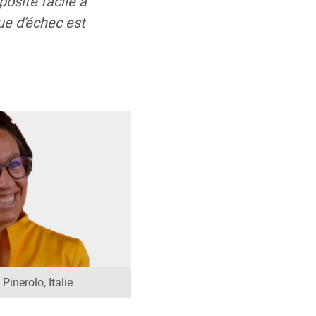
posite facile à
que d'échec est
Pinerolo, Italie