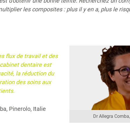
 est d'obtenir une bonne teinte. Recherchez un com
multiplier les composites : plus il y en a, plus le ris
s flux de travail et des
cabinet dentaire est
cacité, la réduction du
oration des soins aux
ients.
a, Pinerolo, Italie
Dr Allegra Comba, 