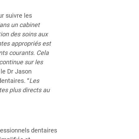
r suivre les
 dans un cabinet
ation des soins aux
ntes appropriés est
nts courants. Cela
 continue sur les
r le Dr Jason
entaires. “
Les
es plus directs au
fessionnels dentaires