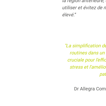
la région antérieure,
utiliser et évitez de 
élevé.
”
"La simplification de
routines dans un 
cruciale pour l'effi
stress et l'améli
pat
Dr Allegra Comb