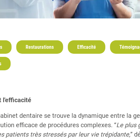
ts
Restaurations
Efficacité
Témoignag
s
 l'efficacité
binet dentaire se trouve la dynamique entre la ge
écution efficace de procédures complexes. “
Le plus 
es patients très stressés par leur vie trépidante,
” d