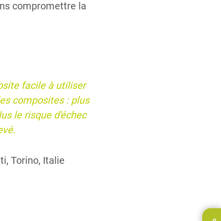
sans compromettre la
te facile à utiliser
 les composites : plus
lus le risque d'échec
evé.
, Torino, Italie