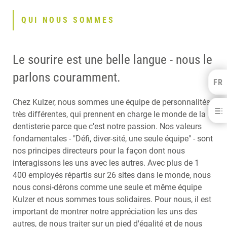
QUI NOUS SOMMES
Le sourire est une belle langue - nous le
parlons couramment.
FR
Kulzer Benelux
FRANÇAIS
Chez Kulzer, nous sommes une équipe de personnalités
Carrière chez Kulzer
NEDERLANDS
très différentes, qui prennent en charge le monde de la
dentisterie parce que c'est notre passion. Nos valeurs
QUI NOUS SOMMES
fondamentales - "Défi, diver-sité, une seule équipe" - sont
APPRENTISSAGE, DÉVELOPPEMENT ET FEEDBACK
nos principes directeurs pour la façon dont nous
NOS VALEURS FONDAMENTALES
DÉBUTANTS ET PROFESSIONNELS EXPÉRIMENTÉS
interagissons les uns avec les autres. Avec plus de 1
NOS LOCAUX
400 employés répartis sur 26 sites dans le monde, nous
nous consi-dérons comme une seule et même équipe
Kulzer et nous sommes tous solidaires. Pour nous, il est
important de montrer notre appréciation les uns des
autres, de nous traiter sur un pied d'égalité et de nous