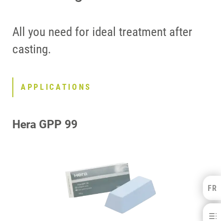
All you need for ideal treatment after
casting.
APPLICATIONS
Hera GPP 99
FR
Kulzer Benelux
FRANÇAIS
Consumables for Crown- and Bridgework
NEDERLANDS