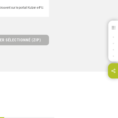
ouvent sur le portail Kulzer e-IFU.
Palapress®
BÉNÉFICES
ER SÉLECTIONNÉ (ZIP)
TELECHARGEMENTS
CONTACT
PRODUITS ASSOCIÉS
Partagez cette page via...
E-Mail