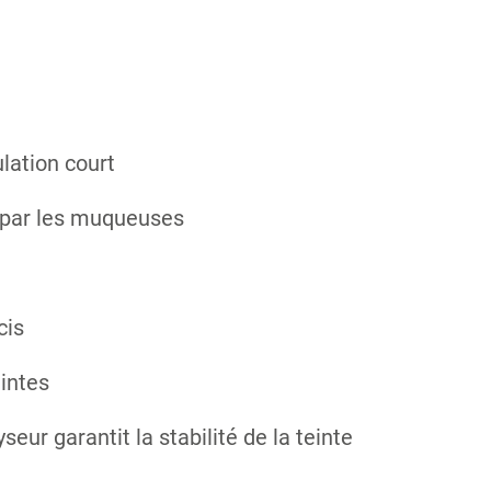
ation court
e par les muqueuses
cis
eintes
eur garantit la stabilité de la teinte