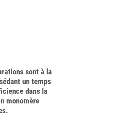
rations sont à la
ossédant un temps
ficience dans la
r en monomère
es.