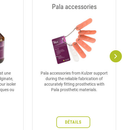
Pala accessories
est une
Pala accessories from Kulzer support
lginate,
during the reliable fabrication of
our isoler
accurately fitting prosthetics with
liques ou
Pala prosthetic materials.
DÉTAILS