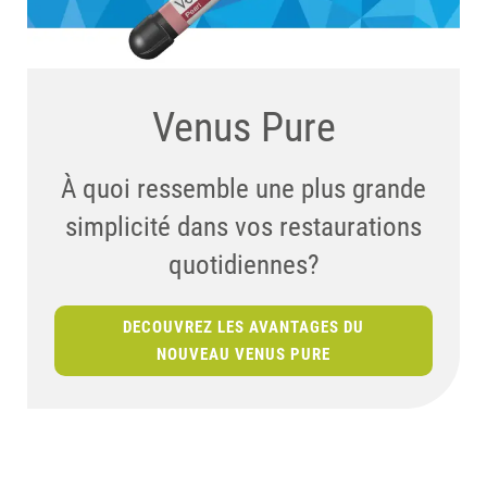
Nous savons que vous
Venus Art ...
Venus Pure
l'adorerez - voici vous
... offre la polyvalence nécessaire
À quoi ressemble une plus grande
pourrez en faire
pour relever les défis esthétiques
simplicité dans vos restaurations
les plus exigeants!
quotidiennes?
l'expérience.
DECOUVREZ LES AVANTAGES DU
CHOISISSEZ-LE
Partagez vos histoires et
NOUVEAU VENUS PURE
découvrez une communauté active
qui aime les sourires autant que
nous