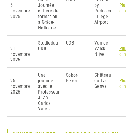
6
Journée
by
Plus
novembre
entière de
Radisson
d'infor
2026
formation
- Liege
à Grâce-
Airport
Hollogne
Studiedag
UDB
Van der
21
UDB
Valck -
Plus
novembre
Nijvel
d'infor
2026
Une
Sobor-
Château
26
journée
Bevor
du Lac -
Plus
novembre
avec le
Genval
d'infor
2026
Professeur
Juan
Carlos
Varela