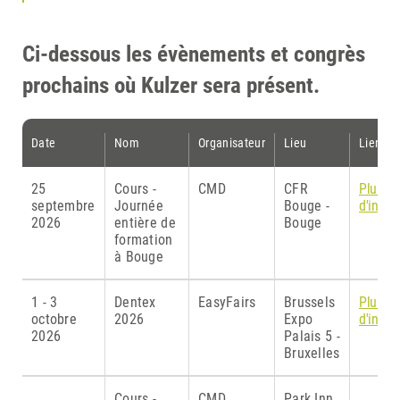
Ci-dessous les évènements et congrès
prochains où Kulzer sera présent.
Date
Nom
Organisateur
Lieu
Lien(s)
25
Cours -
CMD
CFR
Plus
septembre
Journée
Bouge -
d'infor
2026
entière de
Bouge
formation
à Bouge
1 - 3
Dentex
EasyFairs
Brussels
Plus
octobre
2026
Expo
d'infor
2026
Palais 5 -
Bruxelles
Cours -
CMD
Park Inn