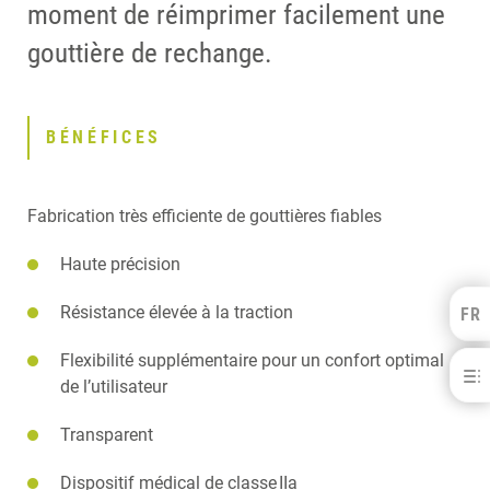
moment de réimprimer facilement une
gouttière de rechange.
BÉNÉFICES
Fabrication très efficiente de gouttières fiables
Haute précision
Résistance élevée à la traction
FR
Kulzer Benelux
FRANÇAIS
Flexibilité supplémentaire pour un confort optimal
dima® Print Splint clear
NEDERLANDS
de l’utilisateur
BÉNÉFICES
Transparent
SPÉCIFICATIONS
TELECHARGEMENTS
Dispositif médical de classe IIa
CONTACT