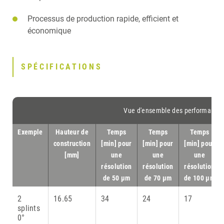
PRODUITS ASSOCIÉS
Processus de production rapide, efficient et
économique
SPÉCIFICATIONS
Vue d'ensemble des performances
Exemple
Hauteur de
Temps
Temps
Temps
construction
[min] pour
[min] pour
[min] pour
[mm]
une
une
une
résolution
résolution
résolution
de 50 µm
de 70 µm
de 100 µm
2
16.65
34
24
17
splints
0°