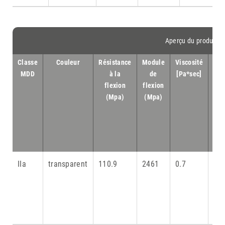
Aperçu du produit
Classe
Couleur
Résistance
Module
Viscosité
T
MDD
à la
de
[Pa*sec]
n
flexion
flexion
(Mpa)
(Mpa)
l'I
(c
C
bai
IIa
transparent
110.9
2461
0.7
pre
net
3 
apr
net
2 m