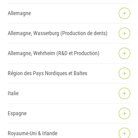
AMÉRIQUE CENTRALE ET CARAÏBES
AMÉRIQUE DU SUD
Allemagne
EUROPE OCCIDENTALE
EUROPE CENTRALE ET ORIENTALE
EUROPE DU SUD-EST
Allemagne, Wasserburg (Production de dents)
CEI - COMMUNAUTÉ D’ÉTATS INDÉPENDANTS
MOYEN-ORIENT & AFRIQUE
ASIE
Allemagne, Wehrheim (R&D et Production)
AUSTRALIE & NOUVELLE-ZÉLANDE
Région des Pays Nordiques et Baltes
Italie
Espagne
Royaume-Uni & Irlande