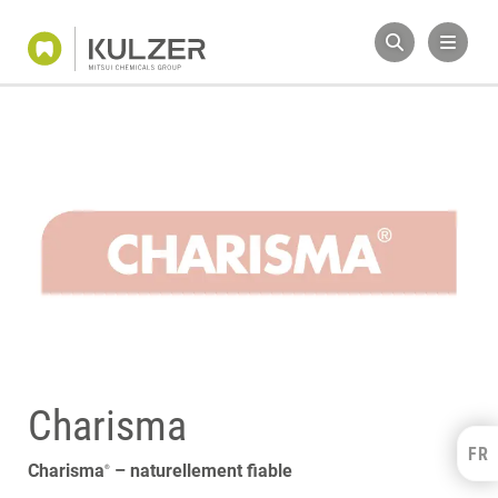
Charisma
FR
Kulzer Benelux
Charisma
– naturellement fiable
®
FRANÇAIS