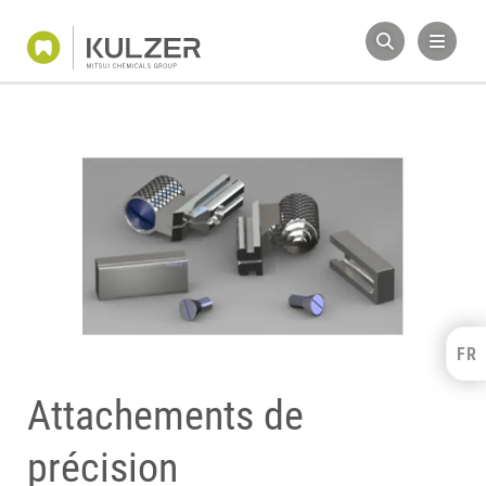
FR
Kulzer Benelux
FRANÇAIS
Attachements de
NEDERLANDS
précision