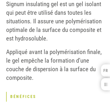
Signum insulating gel est un gel isolant
qui peut être utilisé dans toutes les
situations. Il assure une polymérisation
optimale de la surface du composite et
est hydrosoluble.
Appliqué avant la polymérisation finale,
le gel empêche la formation d’une
couche de dispersion à la surface du
FR
Kulzer Benelux
composite.
FRANÇAIS
Signum® insulating gel
NEDERLANDS
BÉNÉFICES
BÉNÉFICES
TELECHARGEMENTS
CONTACT