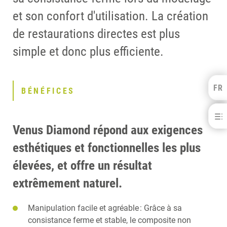
et son confort d'utilisation. La création
de restaurations directes est plus
simple et donc plus efficiente.
FR
Kulzer Benelux
BÉNÉFICES
FRANÇAIS
Venus® Diamond
NEDERLANDS
Venus Diamond répond aux exigences
BÉNÉFICES
esthétiques et fonctionnelles les plus
TELECHARGEMENTS
CONTACT
élevées, et offre un résultat
PRODUITS ASSOCIÉS
extrêmement naturel.
Manipulation facile et agréable : Grâce à sa
consistance ferme et stable, le composite non