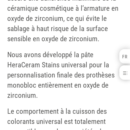
céramique cosmétique à l’armature en
oxyde de zirconium, ce qui évite le
sablage à haut risque de la surface
sensible en oxyde de zirconium.
Nous avons développé la pâte
FR
Kulzer Benelux
HeraCeram Stains universal pour la
FRANÇAIS
HeraCeram® Zirkonia
personnalisation finale des prothèses
NEDERLANDS
monobloc entièrement en oxyde de
BÉNÉFICES
TELECHARGEMENTS
zirconium.
CONTACT
PRODUITS ASSOCIÉS
Le comportement à la cuisson des
colorants universal est totalement