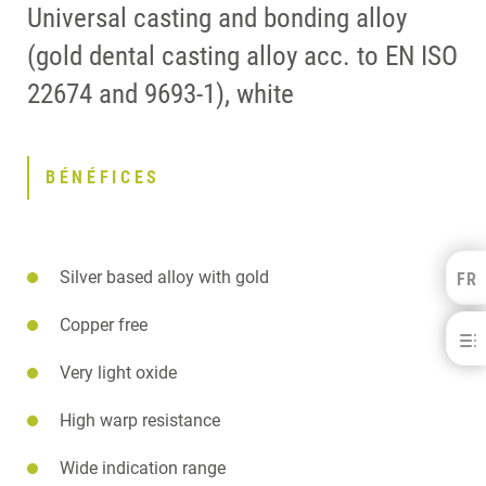
Universal casting and bonding alloy
(gold dental casting alloy acc. to EN ISO
22674 and 9693-1), white
BÉNÉFICES
Silver based alloy with gold
FR
Kulzer Benelux
FRANÇAIS
Copper free
AlbaSun® - for C&amp; B
NEDERLANDS
Very light oxide
BÉNÉFICES
TELECHARGEMENTS
High warp resistance
CONTACT
Wide indication range