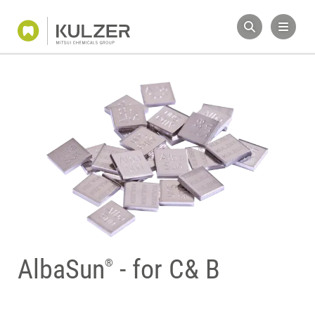
AlbaSun
- for C& B
®