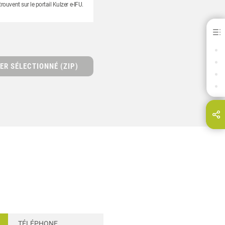
ouvent sur le portail Kulzer e-IFU.
Pala® Mondial
BÉNÉFICES
TELECHARGEMENTS
ER SÉLECTIONNÉ (ZIP)
CONTACT
PRODUITS ASSOCIÉS
Partagez cette page via...
E-Mail
TÉLÉPHONE