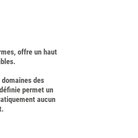
rmes, offre un haut
ibles.
s domaines des
définie permet un
pratiquement aucun
t.