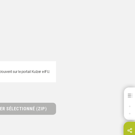
ouvent sur le portail Kulzer e-IFU.
U-solder 820
TELECHARGEMENTS
ER SÉLECTIONNÉ (ZIP)
CONTACT
Partagez cette page via...
E-Mail