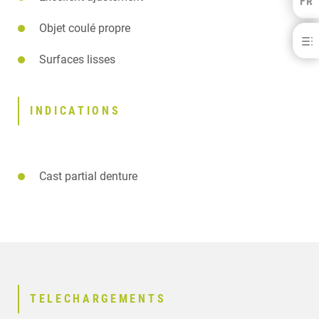
FR
Kulzer Benelux
FRANÇAIS
Objet coulé propre
Heravest® M Print+ (prototypage rapide)
NEDERLANDS
Surfaces lisses
BÉNÉFICES
INDICATIONS
TELECHARGEMENTS
INDICATIONS
CONTACT
PRODUITS ASSOCIÉS
Cast partial denture
TELECHARGEMENTS