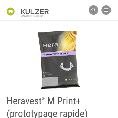
Heravest
M Print+
®
(prototypage rapide)