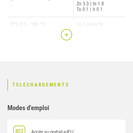
Zn 3.3 | In 1.0
Ta 0.1 | Ir 0.1
CTE (25 – 500 °C)
16.3 μm/m*K
Recommended solders
HeraSun Lot 1,
HeraSun Lot 2
Laser welding wire
Ø 0.5 mm
Ø 0.3 mm
Delivery form
1 g ingots,
TELECHARGEMENTS
rand. weights
Art. Code
1491 0000
Modes d'emploi
Accès au portail e-IFU