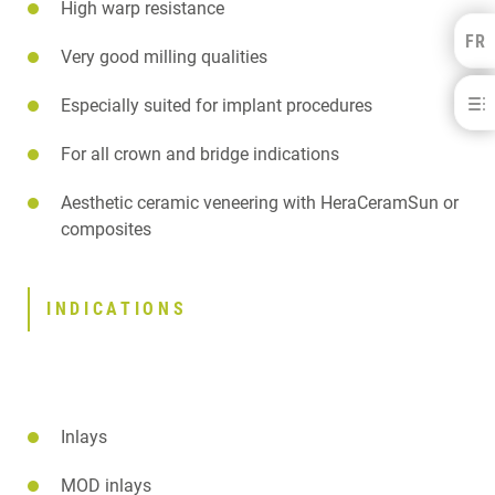
High warp resistance
FR
Kulzer Benelux
Very good milling qualities
FRANÇAIS
Mainbond® Sun
Especially suited for implant procedures
NEDERLANDS
BÉNÉFICES
For all crown and bridge indications
INDICATIONS
SPECIFICATIONS
Aesthetic ceramic veneering with HeraCeramSun or
TELECHARGEMENTS
composites
CONTACT
INDICATIONS
Inlays
MOD inlays