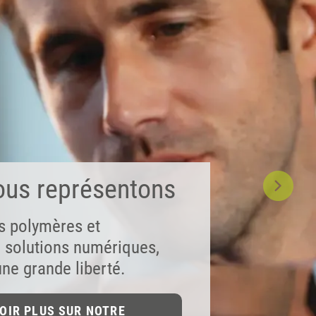
ous représentons
s polymères et
 future of dentistry
e solutions numériques,
 give patients a new
ne grande liberté.
e.
OIR PLUS SUR NOTRE