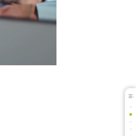
About Kulzer
QUI SOMMES-NOUS ?
CE QUE NOUS REPRÉSENTONS
NOS VALEURS FONDAMENTALES
FAITS & CHIFFRES