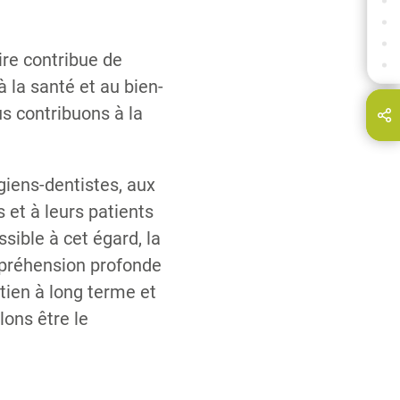
CE SUR QUOI VOUS POUVEZ COMPTER
MANAGEMENT
CONTACT PRESSE
re contribue de
DERNIERS COMMUNIQUÉS DE PRESSE
à la santé et au bien-
us contribuons à la
Partagez cette page via...
E-Mail
rgiens-dentistes, aux
 et à leurs patients
ssible à cet égard, la
préhension profonde
tien à long terme et
ons être le