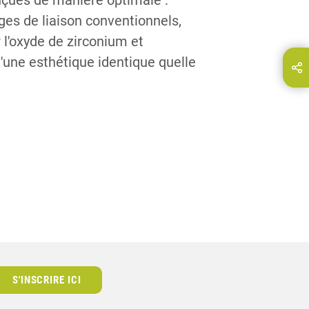
çues de manière optimale :
ges de liaison conventionnels,
l'oxyde de zirconium et
d'une esthétique identique quelle
Partagez cette page via...
E-Mail
S'INSCRIRE ICI