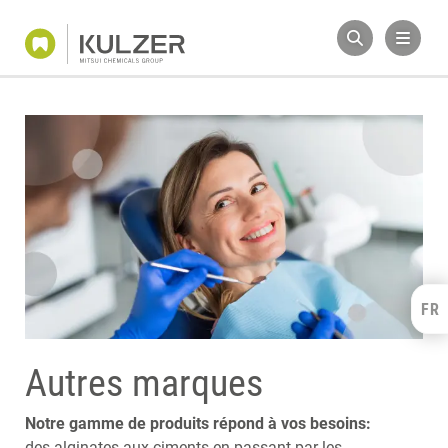
FR
Kulzer Benelux
FRANÇAIS
NEDERLANDS
Autres marques
Notre gamme de produits répond à vos besoins:
des alginates aux ciments en passant par les