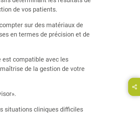
sifs déterminant les résultats de
action de vos patients.
r compter sur des matériaux de
ises en termes de précision et de
e est compatible avec les
maîtrise de la gestion de votre
Partagez cette page via...
E-Mail
isor».
ituations cliniques difficiles