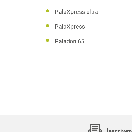
PalaXpress ultra
PalaXpress
Paladon 65
Inscrivez