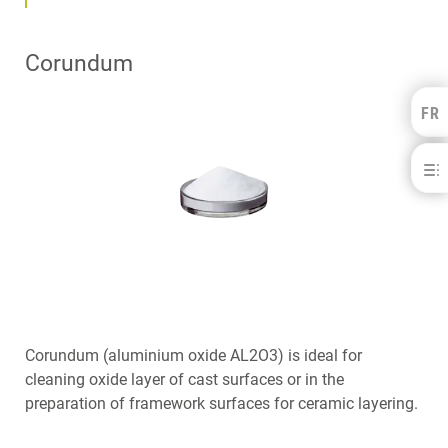
Corundum
FR
Kulzer Benelux
FRANÇAIS
Abrasive Material
NEDERLANDS
BÉNÉFICES
APPLICATIONS
TELECHARGEMENTS
CONTACT
PRODUITS ASSOCIÉS
Corundum (aluminium oxide AL2O3) is ideal for
cleaning oxide layer of cast surfaces or in the
preparation of framework surfaces for ceramic layering.